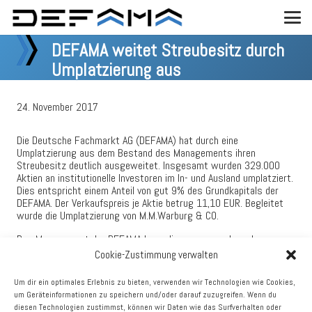
DEFAMA weitet Streubesitz durch
Umplatzierung aus
24. November 2017
Die Deutsche Fachmarkt AG (DEFAMA) hat durch eine
Umplatzierung aus dem Bestand des Managements ihren
Streubesitz deutlich ausgeweitet. Insgesamt wurden 329.000
Aktien an institutionelle Investoren im In- und Ausland umplatziert.
Dies entspricht einem Anteil von gut 9% des Grundkapitals der
DEFAMA. Der Verkaufspreis je Aktie betrug 11,10 EUR. Begleitet
wurde die Umplatzierung von M.M.Warburg & CO.
Das Management der DEFAMA bzw. diesen zuzurechnende
Gesellschaften halten auch nach der Umplatzierung noch mehr als
Cookie-Zustimmung verwalten
42% an der Gesellschaft. Der Streubesitz erhöht sich auf nunmehr
rund 47,5%. Das ursprünglich vorgesehene Platzierungsvolumen
Um dir ein optimales Erlebnis zu bieten, verwenden wir Technologien wie Cookies,
wurde kurzfristig noch deutlich erhöht, um die starke
um Geräteinformationen zu speichern und/oder darauf zuzugreifen. Wenn du
Aktiennachfrage seitens der Investoren zumindest weitgehend
diesen Technologien zustimmst, können wir Daten wie das Surfverhalten oder