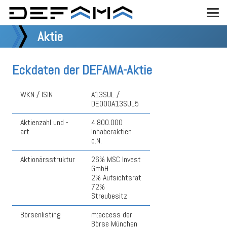
Aktie
Eckdaten der DEFAMA-Aktie
WKN / ISIN
A13SUL /
DE000A13SUL5
Aktienzahl und -
4.800.000
art
Inhaberaktien
o.N.
Aktionärsstruktur
26% MSC Invest
GmbH
2% Aufsichtsrat
72%
Streubesitz
Börsenlisting
m:access der
Börse München