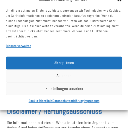
Investoren
Um dir ein optimales Erlebnis zu bieten, verwenden wir Technologien wie Cookies,
Aktie
um Geräteinformationen zu speichern und/oder darauf zuzugreifen. Wenn du
diesen Technologien zustimmst, können wir Daten wie das Surfverhalten oder
Finanzberichte
eindeutige IDs auf dieser Website verarbeiten. Wenn du deine Zustimmung nicht
Finanzkalender
erteilst oder zurückziehst, können bestimmte Merkmale und Funktionen
beeinträchtigt werden.
Hauptversammlung
Dienste verwalten
Präsentationen
Research
Akzeptieren
Satzung
Ablehnen
Ad-hoc-Mitteilungen
Directors Dealings
Einstellungen ansehen
Cookie-Richtlinie
Datenschutzerklärung
Impressum
Disclaimer / Haftungsausschluss
Die Informationen auf dieser Website stellen kein Angebot zum
Verkauf und keine Aufforderung zur Abgabe eines Angebotes zum