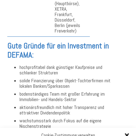
(Hauptbörse),
XETRA,
Frankfurt,
Düsseldorf,
Berlin (jeweils
Freiverkehr)
Gute Gründe für ein Investment in
DEFAMA:
hochprofitabel dank günstiger Kaufpreise und
schlanker Strukturen
solide Finanzierung über Objekt-Tochterfirmen mit
lokalen Banken/Sparkassen
bodenständiges Team mit großer Erfahrung im
Immobilien- und Handels-Sektor
aktionärsfreundlich mit hoher Transparenz und
attraktiver Dividendenpolitik
wachstumsstark durch Fokus auf die eigene
Nischenstrategie
Cookie-Zustimmung verwalten