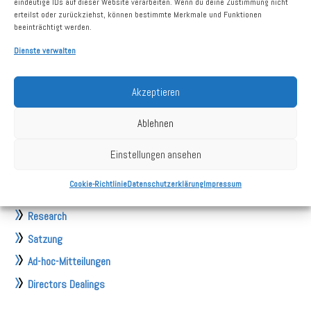
eindeutige IDs auf dieser Website verarbeiten. Wenn du deine Zustimmung nicht
Mai 2027
Quartalsbericht I/2027
erteilst oder zurückziehst, können bestimmte Merkmale und Funktionen
beeinträchtigt werden.
Juli 2027
Ordentliche Hauptversammlung,
Berlin (hybrid)
Dienste verwalten
Investoren
Akzeptieren
Aktie
Ablehnen
Finanzberichte
Finanzkalender
Einstellungen ansehen
Hauptversammlung
Cookie-Richtlinie
Datenschutzerklärung
Impressum
Präsentationen
Research
Satzung
Ad-hoc-Mitteilungen
Directors Dealings