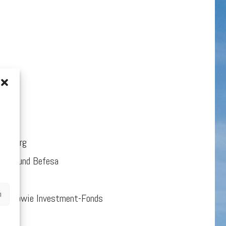
uxemburg
METRO und Befesa
n
ern sowie Investment-Fonds