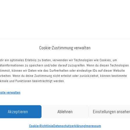
Cookie-Zustimmung verwalten
dir ein optimales Erlebnis zu bieten, verwenden wir Technologien wie Cookies, um
äteinformationen zu speichern und/oder darauf zuzugreifen. Wenn du diesen Technologien
on Lukowicz (Vorsitzender)
timmst, können wir Daten wie das Surfverhalten oder eindeutige IDs auf dieser Website
arbeiten. Wenn du deine Zustimmung nicht erteilst oder zurückziehst, können bestimmte
24 Senior Investor Relations Manager bei der Aperam S.A., L
kmale und Funktionen beeinträchtigt werden.
r als 20 Jahre als Investor Relations Manager bei Henkel, 
nste verwalten
italmarkt- und Einzelhandels-Expertise
Akzeptieren
Ablehnen
Einstellungen ansehe
vernetzt im Handelssektor und mit Banken, Vermögensverwalt
Cookie-Richtlinie
Datenschutzerklärung
Impressum