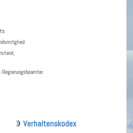
ats
ndsmitglied
rstand,
s Regierungsbeamter
Verhaltenskodex