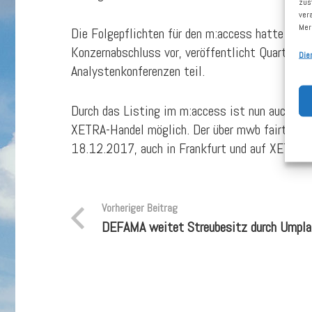
zus
ver
Mer
Die Folgepflichten für den m:access hatte DEF
Konzernabschluss vor, veröffentlicht Quartalsb
Die
Analystenkonferenzen teil.
Durch das Listing im m:access ist nun auch die
XETRA-Handel möglich. Der über mwb fairtrade
18.12.2017, auch in Frankfurt und auf XETRA h
Vorheriger Beitrag
DEFAMA weitet Streubesitz durch Umpla