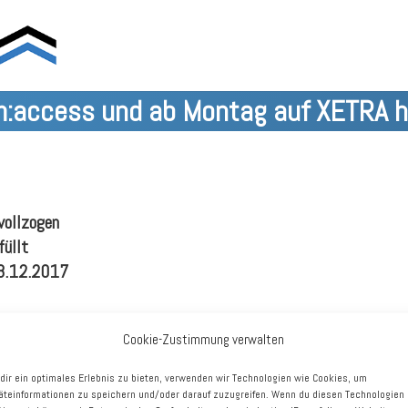
m:access und ab Montag auf XETRA h
vollzogen
füllt
18.12.2017
Cookie-Zustimmung verwalten
 wird seit gestern im Qualitätssegment m:access der Börse
dir ein optimales Erlebnis zu bieten, verwenden wir Technologien wie Cookies, um
äteinformationen zu speichern und/oder darauf zuzugreifen. Wenn du diesen Technologien
rse München auf seiner Sitzung am Dienstag zugestimmt.