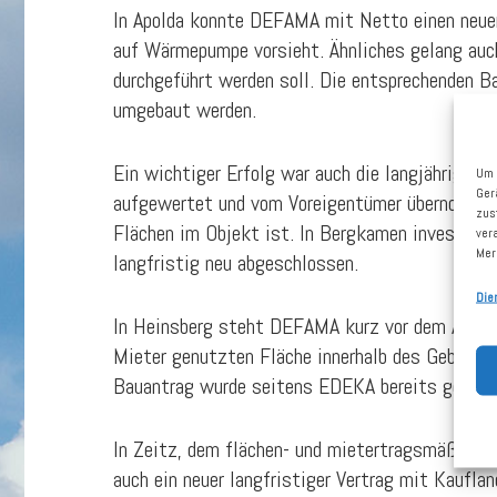
In Apolda konnte DEFAMA mit Netto einen neuen
auf Wärmepumpe vorsieht. Ähnliches gelang auc
durchgeführt werden soll. Die entsprechenden B
umgebaut werden.
Ein wichtiger Erfolg war auch die langjährige 
Um 
Ger
aufgewertet und vom Voreigentümer übernommene
zus
Flächen im Objekt ist. In Bergkamen investier
ver
Mer
langfristig neu abgeschlossen.
Die
In Heinsberg steht DEFAMA kurz vor dem Abschl
Mieter genutzten Fläche innerhalb des Gebäudes
Bauantrag wurde seitens EDEKA bereits gestell
In Zeitz, dem flächen- und mietertragsmäßig g
auch ein neuer langfristiger Vertrag mit Kaufl