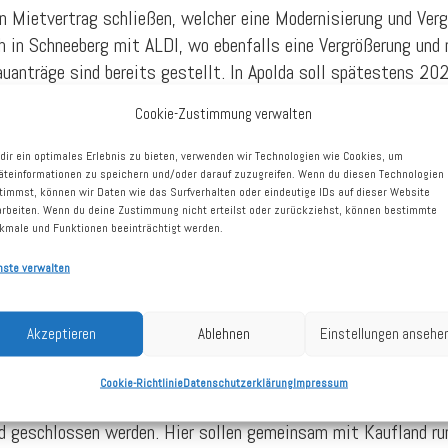
 Mietvertrag schließen, welcher eine Modernisierung und Ver
h in Schneeberg mit ALDI, wo ebenfalls eine Vergrößerung und
auanträge sind bereits gestellt. In Apolda soll spätestens 2
Cookie-Zustimmung verwalten
Verlängerung mit dem Herkules-Baumarkt in Melsungen. In dies
dir ein optimales Erlebnis zu bieten, verwenden wir Technologien wie Cookies, um
äteinformationen zu speichern und/oder darauf zuzugreifen. Wenn du diesen Technologien
 statische Mängel geregelt, was die Vertragssicherheit erhöh
timmst, können wir Daten wie das Surfverhalten oder eindeutige IDs auf dieser Website
t DEFAMA gemeinsam mit JYSK, um die Verkaufsfläche zu vergr
arbeiten. Wenn du deine Zustimmung nicht erteilst oder zurückziehst, können bestimmte
kmale und Funktionen beeinträchtigt werden.
nste verwalten
uss eines neuen langfristigen Mietvertrags mit EDEKA. Nebe
 wird hier auch die Mall umgestaltet werden, was den Standort
Akzeptieren
Ablehnen
Einstellungen ansehe
t, die Maßnahmen sollen noch in diesem Jahr durchgeführt we
Cookie-Richtlinie
Datenschutzerklärung
Impressum
rößten Objekt von DEFAMA, konnte nach der schon 2024 erfolg
and geschlossen werden. Hier sollen gemeinsam mit Kaufland ru