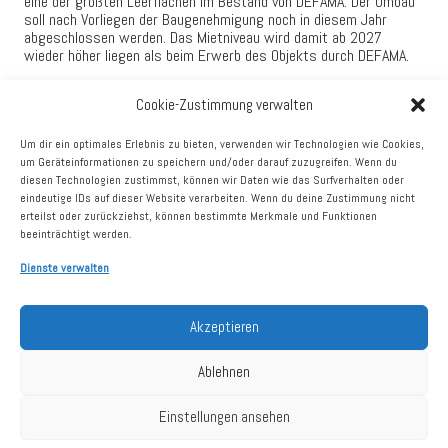
eine der größten Leerflächen im Bestand von DEFAMA. Der Umbau
soll nach Vorliegen der Baugenehmigung noch in diesem Jahr
abgeschlossen werden. Das Mietniveau wird damit ab 2027
wieder höher liegen als beim Erwerb des Objekts durch DEFAMA.
In Stelle wurde ein neuer langfristiger Mietvertrag mit Fressnapf
Cookie-Zustimmung verwalten
für eine als Leerstand erworbene Fläche von 430 qm geschlossen.
Das Objekt ist damit jetzt voll vermietet. In Freudenstadt wurde
ein neuer Mietvertrag mit Café Wetzel für eine Teilfläche von gut
Um dir ein optimales Erlebnis zu bieten, verwenden wir Technologien wie Cookies,
400 qm des ehemaligen A.T.U geschlossen, für die übrigen Flächen
um Geräteinformationen zu speichern und/oder darauf zuzugreifen. Wenn du
laufen Verhandlungen. In Höhn wurde bereits ein Mietvertrag mit
diesen Technologien zustimmst, können wir Daten wie das Surfverhalten oder
einem Fitness-Studio unterzeichnet, welcher eine künftige
eindeutige IDs auf dieser Website verarbeiten. Wenn du deine Zustimmung nicht
Vollvermietung sicherstellt. Hier gibt es auch mit anderen Mietern
erteilst oder zurückziehst, können bestimmte Merkmale und Funktionen
Gespräche mit dem Ziel, das Objekt umfassender neu
beeinträchtigt werden.
aufzustellen.
Dienste verwalten
Darüber hinaus hat DEFAMA für die Objekte Sangerhausen,
Schwarmstedt und das Gebäude des ehemaligen B1 Baumarkts in
Dinslaken jeweils notarielle Verkaufsverträge unterzeichnet. Die
Akzeptieren
Veräußerung der beiden ersteren erfolgt aufgrund der geringen
Größe bzw. kleinteiligen Mieterstruktur, mit dem Teilobjekt
Ablehnen
Dinslaken trennt sich DEFAMA von der rund 6.700 qm
umfassenden und mit Abstand größten Leerstandsfläche im
Portfolio.
Einstellungen ansehen
Die Kaufpreise für die drei Objekte summieren sich auf 6,1 Mio. €.