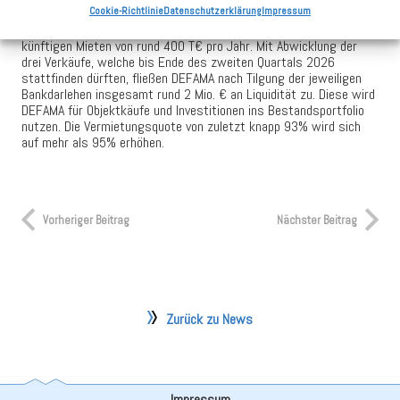
Cookie-Richtlinie
Datenschutzerklärung
Impressum
Dem stehen abgehende Nettokaltmieten von 225 T€ pro Jahr
gegenüber. Umgekehrt führen die genannten Mietverträge zu
künftigen Mieten von rund 400 T€ pro Jahr. Mit Abwicklung der
drei Verkäufe, welche bis Ende des zweiten Quartals 2026
stattfinden dürften, fließen DEFAMA nach Tilgung der jeweiligen
Bankdarlehen insgesamt rund 2 Mio. € an Liquidität zu. Diese wird
DEFAMA für Objektkäufe und Investitionen ins Bestandsportfolio
nutzen. Die Vermietungsquote von zuletzt knapp 93% wird sich
auf mehr als 95% erhöhen.
Vorheriger Beitrag
Nächster Beitrag
Zurück zu News
Impressum