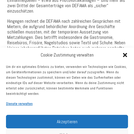
Einnahmequellen – etwa aus Photovoltaikanlagen – sind mehr als
zwei Drittel der Gesamterträge von DEFAMA als „sicher“
einzuschätzen.
Hingegen rechnet die DEFAMA nach zahlreichen Gesprächen mit
Mietern, die aufgrund behördlicher Anordnung ihre Geschäfte
schließen mussten, mit der temporären Aussetzung von
Mietzahlungen. Dies betrifft insbesondere die Gastronomie,
Reisebüros, Frisöre, Nagelstudios sowie Textil und Schuhe. Neben
kleinen inhabergeführten Betrieben baten auch mehrere namhafte
Filialisten um vorübergehende Mietstundungen. Nach aktueller
Cookie-Zustimmung verwalten
Einschätzung wird der weit überwiegende Teil dieser Mieten
nachgezahlt werden. Insofern betrifft dies zunächst lediglich die
Um dir ein optimales Erlebnis zu bieten, verwenden wir Technologien wie Cookies,
Liquiditäts-, nicht jedoch die Ertragslage.
um Geräteinformationen zu speichern und/oder darauf zuzugreifen. Wenn du
diesen Technologien zustimmst, können wir Daten wie das Surfverhalten oder
Vor diesem Hintergrund hat DEFAMA für die laufenden
eindeutige IDs auf dieser Website verarbeiten. Wenn du deine Zustimmung nicht
Bankdarlehen höchstvorsorglich eine zeitweise Tilgungs- bzw.
erteilst oder zurückziehst, können bestimmte Merkmale und Funktionen
Ratenaussetzung beantragt, um eine komfortable
beeinträchtigt werden.
Liquiditätsreserve zu bewahren. Für den größten Teil der
bestehenden Kredite wurde diese bereits zugesagt. Im Schnitt
Dienste verwalten
wurde die Aussetzung für zunächst sechs Monate gewährt. Die
finanzierenden Banken begrüßten die Anfrage von DEFAMA
ausdrücklich als vorausschauend und bekräftigten in etlichen
Akzeptieren
Fällen, die Geschäftsbeziehung künftig noch ausweiten zu wollen.
Per Ende 2019 verfügte DEFAMA über liquide Mittel von rund 7 Mio.