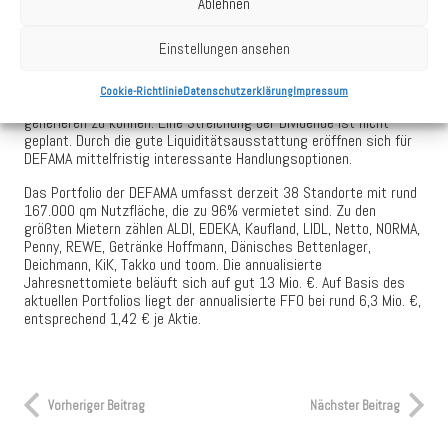
Ablehnen
€. Nach Auszahlung zugesagter Darlehen sowie noch zu zahlender
Restkaufpreise und Kaufnebenkosten beträgt die Gesamtliquidität
Einstellungen ansehen
im Konzern einschließlich freier Kreditlinien aktuell mehr als 5 Mio.
€. Darüber hinaus geht der Vorstand davon aus, im Zuge von
anstehenden Revalutierungen sowie einer noch ausstehenden
Cookie-Richtlinie
Datenschutzerklärung
Impressum
Objektfinanzierung weitere Mittelzuflüsse in siebenstelliger Höhe
generieren zu können. Eine Streichung der Dividende ist nicht
geplant. Durch die gute Liquiditätsausstattung eröffnen sich für
DEFAMA mittelfristig interessante Handlungsoptionen.
Das Portfolio der DEFAMA umfasst derzeit 38 Standorte mit rund
167.000 qm Nutzfläche, die zu 96% vermietet sind. Zu den
größten Mietern zählen ALDI, EDEKA, Kaufland, LIDL, Netto, NORMA,
Penny, REWE, Getränke Hoffmann, Dänisches Bettenlager,
Deichmann, KiK, Takko und toom. Die annualisierte
Jahresnettomiete beläuft sich auf gut 13 Mio. €. Auf Basis des
aktuellen Portfolios liegt der annualisierte FFO bei rund 6,3 Mio. €,
entsprechend 1,42 € je Aktie.
Vorheriger Beitrag
Nächster Beitrag