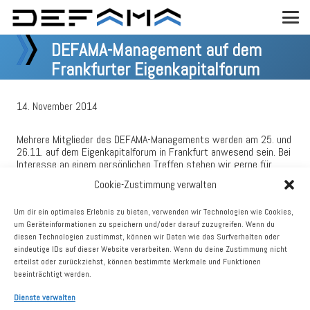
DEFAMA-Management auf dem
Frankfurter Eigenkapitalforum
14. November 2014
Mehrere Mitglieder des DEFAMA-Managements werden am 25. und
26.11. auf dem Eigenkapitalforum in Frankfurt anwesend sein. Bei
Interesse an einem persönlichen Treffen stehen wir gerne für
Einzelgespräche am Rande der Veranstaltung zur Verfügung.
Cookie-Zustimmung verwalten
Bitte kontaktieren Sie uns rechtzeitig vorab, um einen Termin
vereinbaren zu können.
Um dir ein optimales Erlebnis zu bieten, verwenden wir Technologien wie Cookies,
um Geräteinformationen zu speichern und/oder darauf zuzugreifen. Wenn du
diesen Technologien zustimmst, können wir Daten wie das Surfverhalten oder
eindeutige IDs auf dieser Website verarbeiten. Wenn du deine Zustimmung nicht
erteilst oder zurückziehst, können bestimmte Merkmale und Funktionen
Nächster Beitrag
beeinträchtigt werden.
Dienste verwalten