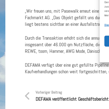
Ger
zus
„Wir freuen uns, mit Pasewalk erneut eine Tran
ver
Mer
Fachmarkt AG. „Das Objekt gefällt uns durch se
liegt bestens sichtbar an einer Ausfallstraße u
Die
Durch die Transaktion erhöht sich die annualis
insgesamt über 46.000 qm Nutzfläche, die zu 
REWE, toom, Hammer, AWG Mode, Dänisches Be
DEFAMA verfügt über eine gut gefüllte Pipeline 
Kaufverhandlungen schon weit fortgeschritten,
Vorheriger Beitrag
DEFAMA veröffentlicht Geschäftsbericht