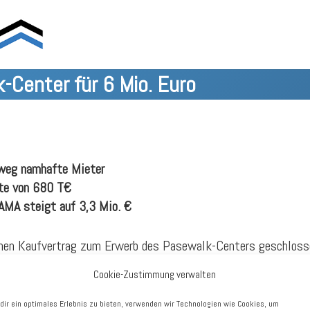
Center für 6 Mio. Euro
weg namhafte Mieter
ete von 680 T€
AMA steigt auf 3,3 Mio. €
n Kaufvertrag zum Erwerb des Pasewalk-Centers geschlossen.
llvermietung bei gut 680 T€. Die Nutzfläche des Objekts bet
Cookie-Zustimmung verwalten
TAKKO und TEDi im Objekt vertreten. Für die einzige Leerflä
Vertragsabschluss.
dir ein optimales Erlebnis zu bieten, verwenden wir Technologien wie Cookies, um