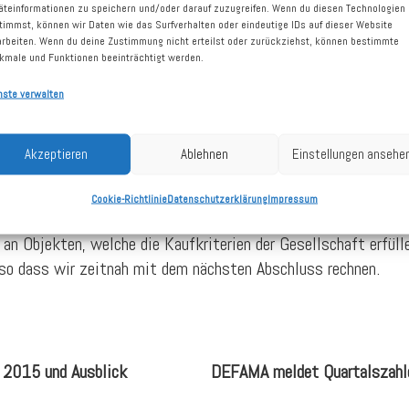
äteinformationen zu speichern und/oder darauf zuzugreifen. Wenn du diesen Technologien
timmst, können wir Daten wie das Surfverhalten oder eindeutige IDs auf dieser Website
saktion zu attraktiven Konditionen durchführen zu können“, s
arbeiten. Wenn du deine Zustimmung nicht erteilst oder zurückziehst, können bestimmte
kmale und Funktionen beeinträchtigt werden.
ine langjährig stabile Mieterstruktur und die exzellente Mar
nd verfügt über ein Drittel der gesamten Verkaufsflächen der S
nste verwalten
ierte Jahresnettokaltmiete der DEFAMA-Gruppe auf 3,3 Mio. E
Akzeptieren
Ablehnen
Einstellungen ansehe
über 96% vermietet sind. Zu den größten Mietern zählen ALD
ttenlager, Deichmann, KiK und RENO.
Cookie-Richtlinie
Datenschutzerklärung
Impressum
an Objekten, welche die Kaufkriterien der Gesellschaft erfülle
 so dass wir zeitnah mit dem nächsten Abschluss rechnen.
 2015 und Ausblick
DEFAMA meldet Quartalszahlen