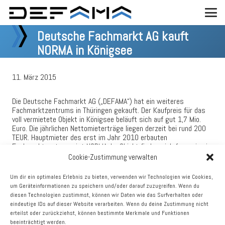
Deutsche Fachmarkt AG kauft
NORMA in Königsee
11. März 2015
Die Deutsche Fachmarkt AG („DEFAMA“) hat ein weiteres
Fachmarktzentrums in Thüringen gekauft. Der Kaufpreis für das
voll vermietete Objekt in Königsee beläuft sich auf gut 1,7 Mio.
Euro. Die jährlichen Nettomieterträge liegen derzeit bei rund 200
TEUR. Hauptmieter des erst im Jahr 2010 erbauten
Fachmarktzentrums ist NORMA. Im Objekt finden sich ferner je ein
Metzger und Bäcker, eine große regionale Getränkemarktkette, ein
Cookie-Zustimmung verwalten
inhabergeführter Drogeriemarkt sowie ein Reisebüro.
Um dir ein optimales Erlebnis zu bieten, verwenden wir Technologien wie Cookies,
„Wir freuen uns, dass wir erneut eine fast neue Immobilie zu
um Geräteinformationen zu speichern und/oder darauf zuzugreifen. Wenn du
einem günstigen Kaufpreis erwerben konnten“, sagt Matthias
diesen Technologien zustimmst, können wir Daten wie das Surfverhalten oder
Schrade, Vorstand der Deutsche Fachmarkt AG. „Das Objekt
eindeutige IDs auf dieser Website verarbeiten. Wenn du deine Zustimmung nicht
gefällt uns durch seinen guten Mietermix und seine
erteilst oder zurückziehst, können bestimmte Merkmale und Funktionen
Alleinstellungsmerkmale in der Region.“ So findet sich hier der
beeinträchtigt werden.