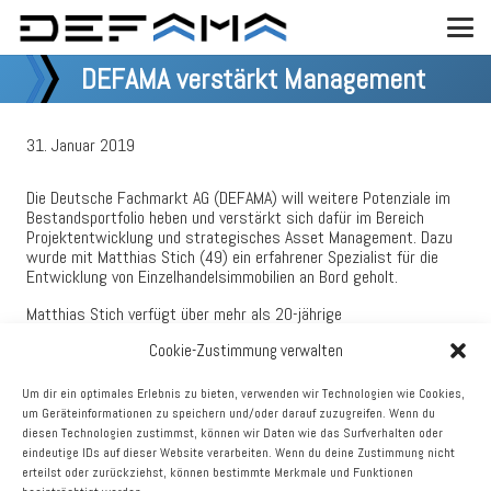
DEFAMA verstärkt Management
31. Januar 2019
Die Deutsche Fachmarkt AG (DEFAMA) will weitere Potenziale im
Bestandsportfolio heben und verstärkt sich dafür im Bereich
Projektentwicklung und strategisches Asset Management. Dazu
wurde mit Matthias Stich (49) ein erfahrener Spezialist für die
Entwicklung von Einzelhandelsimmobilien an Bord geholt.
Matthias Stich verfügt über mehr als 20-jährige
Beratungserfahrung in der Immobilienbranche. Nach einer Tätigkeit
Cookie-Zustimmung verwalten
für die BBE Handelsberatung war er in der BBE/IPH-Firmengruppe
zuletzt Niederlassungsleiter Süd von IPH Handelsimmobilien. Dabei
befasste er sich schwerpunktmäßig mit der wirtschaftlichen Due
Um dir ein optimales Erlebnis zu bieten, verwenden wir Technologien wie Cookies,
Diligence von Einzelhandelsobjekten und -portfolios sowie mit der
um Geräteinformationen zu speichern und/oder darauf zuzugreifen. Wenn du
Projektierung und Vermarktung von Fachmarkt- und
diesen Technologien zustimmst, können wir Daten wie das Surfverhalten oder
Einkaufszentren. In den letzten zwei Jahren arbeitete er für einen
eindeutige IDs auf dieser Website verarbeiten. Wenn du deine Zustimmung nicht
Berliner Projektentwickler im Bereich Projektentwicklung und -
erteilst oder zurückziehst, können bestimmte Merkmale und Funktionen