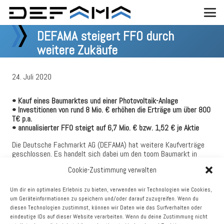
DEFAMA steigert FFO durch
weitere Zukäufe
24. Juli 2020
• Kauf eines Baumarktes und einer Photovoltaik-Anlage
• Investitionen von rund 8 Mio. € erhöhen die Erträge um über 800
T€ p.a.
• annualisierter FFO steigt auf 6,7 Mio. € bzw. 1,52 € je Aktie
Die Deutsche Fachmarkt AG (DEFAMA) hat weitere Kaufverträge
geschlossen. Es handelt sich dabei um den toom Baumarkt in
Anklam (Mecklenburg-Vorpommern) und die auf dem
Cookie-Zustimmung verwalten
Einkaufszentrum Zeitz (Sachsen-Anhalt) befindliche Photovoltaik-
Anlage. Die Immobilie in Anklam wurde 1999 gebaut und 2019
modernisiert. Die vermietbare Fläche beträgt rund 8.000 qm.
Um dir ein optimales Erlebnis zu bieten, verwenden wir Technologien wie Cookies,
Verkäufer ist ein Fonds der Verifort Capital. Die Photovoltaik-
um Geräteinformationen zu speichern und/oder darauf zuzugreifen. Wenn du
Anlage in Zeitz wurde 2010 in Betrieb genommen und weist eine
diesen Technologien zustimmst, können wir Daten wie das Surfverhalten oder
Nennleistung von 800 kVA auf. Die Gesamtinvestition beläuft sich
eindeutige IDs auf dieser Website verarbeiten. Wenn du deine Zustimmung nicht