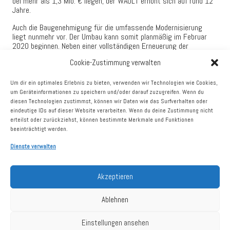
bei mehr als 1,3 Mio. € liegen, der WAULT erhöht sich auf rund 12
Jahre.
Auch die Baugenehmigung für die umfassende Modernisierung
liegt nunmehr vor. Der Umbau kann somit planmäßig im Februar
2020 beginnen. Neben einer vollständigen Erneuerung der
Haustechnik und einer optimierten Flächenstruktur wird auch die
Cookie-Zustimmung verwalten
Fassade komplett neu gestaltet. Insgesamt wird DEFAMA knapp
9 Mio. € in die Revitalisierung investieren.
Um dir ein optimales Erlebnis zu bieten, verwenden wir Technologien wie Cookies,
„Was lange währt, wird endlich gut“, freut sich DEFAMA-Vorstand
um Geräteinformationen zu speichern und/oder darauf zuzugreifen. Wenn du
Matthias Schrade über das Erreichen dieser wichtigen
diesen Technologien zustimmst, können wir Daten wie das Surfverhalten oder
Meilensteine. „Nach fast vier Jahren intensiver Planungs- und
eindeutige IDs auf dieser Website verarbeiten. Wenn du deine Zustimmung nicht
Vorbereitungszeit können die Bauarbeiten nun tatsächlich
erteilst oder zurückziehst, können bestimmte Merkmale und Funktionen
beginnen. Wir wissen, dass die zeitlichen Verzögerungen
beeinträchtigt werden.
besonders für die Mieter eine große Belastung waren und sind
froh über die gezeigte Ausdauer und Treue.“ Für die kleineren
Dienste verwalten
Flächen schloss DEFAMA daher bewusst ausschließlich
Mietverträge mit bereits langjährig im Objekt vertretenen
Geschäften.
Akzeptieren
Große Unterstützung erfahren hat das Projekt auch durch die
Ablehnen
Stadt Radeberg. So stimmte der Stadtrat den sukzessive
weiterentwickelten Planungen und der erforderlich gewordenen
Änderung des Bebauungsplanes insgesamt dreimal einstimmig zu.
Einstellungen ansehen
Der DEFAMA-Vorstand dankt Oberbürgermeister Gerhard Lemm,