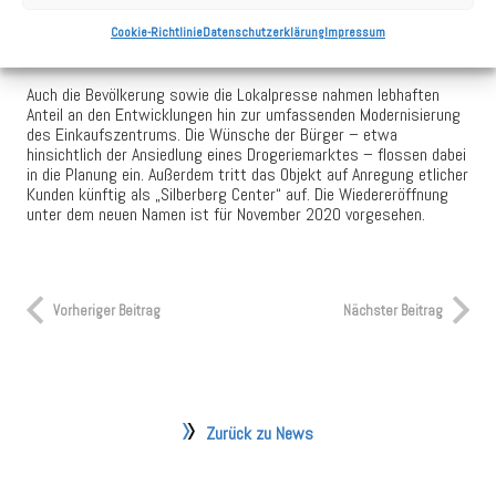
den Mitgliedern des Stadtrates sowie den Mitarbeitern des
Cookie-Richtlinie
Datenschutzerklärung
Impressum
Bauamts für das hierbei gezeigte Vertrauen und die Begleitung
durch den aufwändigen Genehmigungsprozess.
Auch die Bevölkerung sowie die Lokalpresse nahmen lebhaften
Anteil an den Entwicklungen hin zur umfassenden Modernisierung
des Einkaufszentrums. Die Wünsche der Bürger – etwa
hinsichtlich der Ansiedlung eines Drogeriemarktes – flossen dabei
in die Planung ein. Außerdem tritt das Objekt auf Anregung etlicher
Kunden künftig als „Silberberg Center“ auf. Die Wiedereröffnung
unter dem neuen Namen ist für November 2020 vorgesehen.
Vorheriger Beitrag
Nächster Beitrag
Zurück zu News