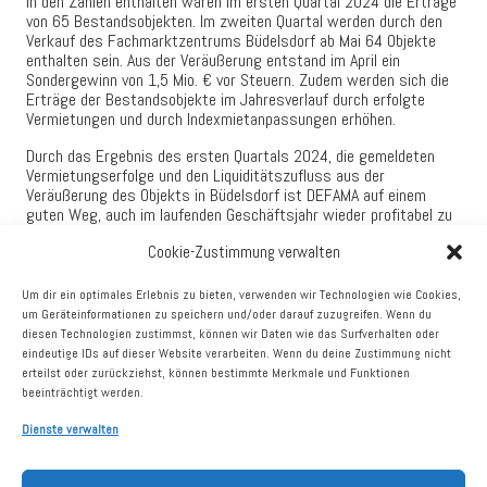
In den Zahlen enthalten waren im ersten Quartal 2024 die Erträge
von 65 Bestandsobjekten. Im zweiten Quartal werden durch den
Verkauf des Fachmarktzentrums Büdelsdorf ab Mai 64 Objekte
enthalten sein. Aus der Veräußerung entstand im April ein
Sondergewinn von 1,5 Mio. € vor Steuern. Zudem werden sich die
Erträge der Bestandsobjekte im Jahresverlauf durch erfolgte
Vermietungen und durch Indexmietanpassungen erhöhen.
Durch das Ergebnis des ersten Quartals 2024, die gemeldeten
Vermietungserfolge und den Liquiditätszufluss aus der
Veräußerung des Objekts in Büdelsdorf ist DEFAMA auf einem
guten Weg, auch im laufenden Geschäftsjahr wieder profitabel zu
wachsen. Unverändert angestrebt sind dabei für 2024 ein
Cookie-Zustimmung verwalten
Jahresüberschuss von 5,0 Mio. € – dieser versteht sich ohne
mögliche Zusatzgewinne aus eventuellen weiteren Verkäufen –
und ein FFO von 10,6 Mio. € sowie eine weitere
Um dir ein optimales Erlebnis zu bieten, verwenden wir Technologien wie Cookies,
Dividendenerhöhung.
um Geräteinformationen zu speichern und/oder darauf zuzugreifen. Wenn du
diesen Technologien zustimmst, können wir Daten wie das Surfverhalten oder
DEFAMA führt laufend Gespräche über potenzielle Kaufobjekte. Der
eindeutige IDs auf dieser Website verarbeiten. Wenn du deine Zustimmung nicht
Vorstand ist daher zuversichtlich, im Laufe des Jahres erneut
erteilst oder zurückziehst, können bestimmte Merkmale und Funktionen
etliche Zukäufe melden zu können, wobei vor allem in der zweiten
beeinträchtigt werden.
Jahreshälfte mit einem steigenden Kaufvolumen zu rechnen ist.
Zudem sind diverse Umbauprojekte in Planung oder Umsetzung,
Dienste verwalten
die in der Folge zu erhöhten Mieterträgen führen werden.
Zusammen mit weiteren Vermietungserfolgen und