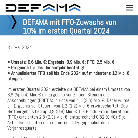
DEFAMA mit FFO-Zuwachs von
10% im ersten Quartal 2024
31. Mai 2024
• Umsatz: 6,6 Mio. €; Ergebnis: 0,9 Mio. €; FFO: 2,5 Mio. €
• Prognose für das Gesamtjahr bestätigt
• Annualisierter FFO soll bis Ende 2024 auf mindestens 12 Mio. €
steigen
Im ersten Quartal 2024 erzielte die DEFAMA bei einem Umsatz von
6,6 (Vj. 5,4) Mio. € ein Ergebnis vor Zinsen, Steuern und
Abschreibungen (EBITDA) in Höhe von 4,1 (3,6) Mio. €. Dabei wurde
ein Ergebnis vor Steuern von 1,2 (1,2) Mio. € erwirtschaftet. Das
Nettoergebnis betrug 0,9 (0,9) Mio. €. Die Funds From Operations
(FFO) erreichten 2,5 (2,3) Mio. €, entsprechend 0,52 (0,48) € je
Aktie. Sie erhöhten sich somit um 10% gegenüber dem
Vorjahresquartal.