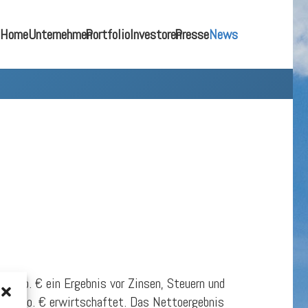
Home
Unternehmen
Portfolio
Investoren
Presse
News
 Mio. € ein Ergebnis vor Zinsen, Steuern und
08) Mio. € erwirtschaftet. Das Nettoergebnis