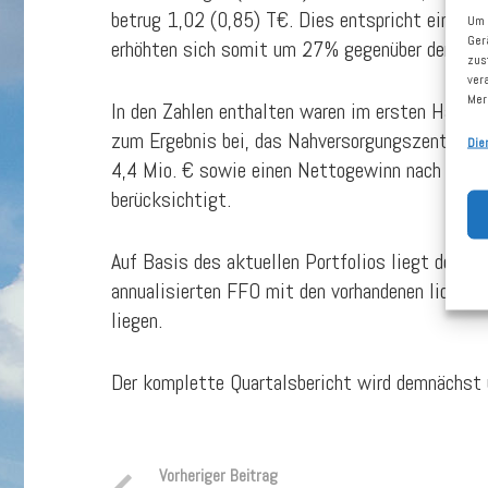
betrug 1,02 (0,85) T€. Dies entspricht einem G
Um 
Ger
erhöhten sich somit um 27% gegenüber dem Vor
zus
ver
Mer
In den Zahlen enthalten waren im ersten Halbj
zum Ergebnis bei, das Nahversorgungszentrum S
Die
4,4 Mio. € sowie einen Nettogewinn nach HGB v
berücksichtigt.
Auf Basis des aktuellen Portfolios liegt der an
annualisierten FFO mit den vorhandenen liquide
liegen.
Der komplette Quartalsbericht wird demnächst 
Vorheriger Beitrag