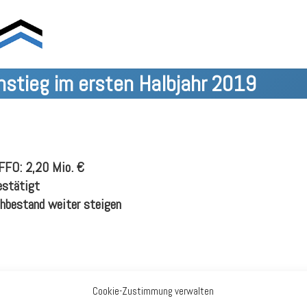
tieg im ersten Halbjahr 2019
 FFO: 2,20 Mio. €
estätigt
shbestand weiter steigen
 Fachmarkt AG (DEFAMA) bei einem Umsatz von 5,47 (Vj. 4,23)
Cookie-Zustimmung verwalten
) Mio. €. Dabei wurde ein Ergebnis vor Steuern von 1,33 (1,