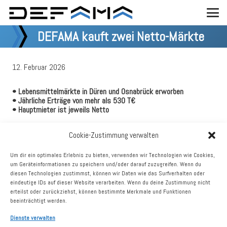
DEFAMA kauft zwei Netto-Märkte
12. Februar 2026
• Lebensmittelmärkte in Düren und Osnabrück erworben
• Jährliche Erträge von mehr als 530 T€
• Hauptmieter ist jeweils Netto
Die Deutsche Fachmarkt AG (DEFAMA) hat Kaufverträge über zwei
Cookie-Zustimmung verwalten
weitere Immobilien geschlossen. Es handelt sich um Standorte in
Düren (Nordrhein-Westfalen) und Osnabrück (Niedersachsen) mit
vermietbaren Flächen von zusammen rund 2.300 qm. Langjährige
Um dir ein optimales Erlebnis zu bieten, verwenden wir Technologien wie Cookies,
Mieter beider Objekte ist Netto. Die jährlichen Mieterträge belaufen
um Geräteinformationen zu speichern und/oder darauf zuzugreifen. Wenn du
sich auf gut 530 T€. Der saldierte Kaufpreis beträgt 5,5 Mio. €.
diesen Technologien zustimmst, können wir Daten wie das Surfverhalten oder
eindeutige IDs auf dieser Website verarbeiten. Wenn du deine Zustimmung nicht
Das Portfolio der DEFAMA umfasst nach Abschluss aller
erteilst oder zurückziehst, können bestimmte Merkmale und Funktionen
Transaktionen nunmehr 99 Standorte mit 330.000 qm Nutzfläche,
beeinträchtigt werden.
die zu 93% vermietet sind. Zu den größten Mietern zählen ALDI,
EDEKA, Kaufland, LIDL, Netto, Penny, REWE, DM, Rossmann,
Dienste verwalten
Getränke Hoffmann, JYSK, ACTION, AWG, Deichmann, KiK, Takko,