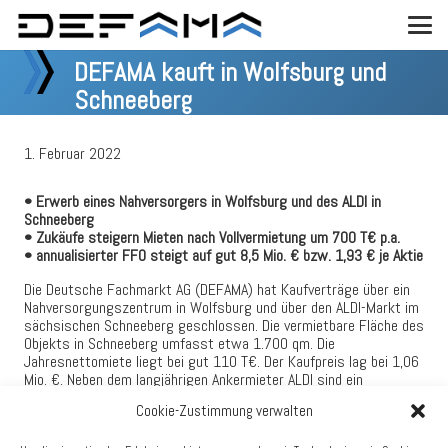
DEFAMA kauft in Wolfsburg und
Schneeberg
1. Februar 2022
• Erwerb eines Nahversorgers in Wolfsburg und des ALDI in
Schneeberg
• Zukäufe steigern Mieten nach Vollvermietung um 700 T€ p.a.
• annualisierter FFO steigt auf gut 8,5 Mio. € bzw. 1,93 € je Aktie
Die Deutsche Fachmarkt AG (DEFAMA) hat Kaufverträge über ein
Nahversorgungszentrum in Wolfsburg und über den ALDI-Markt im
sächsischen Schneeberg geschlossen. Die vermietbare Fläche des
Objekts in Schneeberg umfasst etwa 1.700 qm. Die
Jahresnettomiete liegt bei gut 110 T€. Der Kaufpreis lag bei 1,06
Mio. €. Neben dem langjährigen Ankermieter ALDI sind ein
Fleischer, ein Bäcker und ein Hausmeisterservice in dem 1997
Cookie-Zustimmung verwalten
erbauten Objekt vertreten.