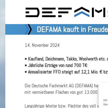
DEFAMA kauft in Freud
14. November 2024
• Kaufland, Deichmann, Takko, Woolworth etc. a
• Jährliche Erträge von rund 700 T€
• Annualisierter FFO steigt auf 12,1 Mio. € bz
Die Deutsche Fachmarkt AG (DEFAMA) hat zwei 
mit vermietbaren Flächen von gut 13.000 qm un
Um 
Ger
Langjährige Mieter bzw. Pächter des voll vermi