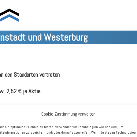
enstadt und Westerburg
n den Standorten vertreten
w. 2,52 € je Aktie
Kaufverträge geschlossen. Es handelt sich um mehrere Grun
Cookie-Zustimmung verwalten
d ein Fachmarktzentrum in Westerburg (Rheinland-Pfalz) mit
dir ein optimales Erlebnis zu bieten, verwenden wir Technologien wie Cookies, um
äteinformationen zu speichern und/oder darauf zuzugreifen. Wenn du diesen Technologien
eteten Objekts in Freudenstadt sind Kaufland, Deichmann und A