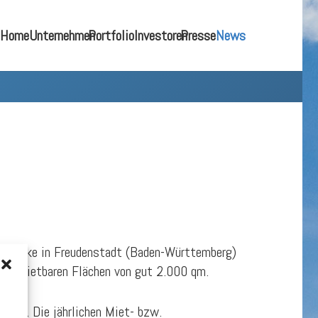
Home
Unternehmen
Portfolio
Investoren
Presse
News
dstücke in Freudenstadt (Baden-Württemberg)
 vermietbaren Flächen von gut 2.000 qm.
.T.U. Die jährlichen Miet- bzw.