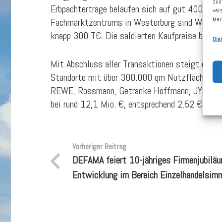
zus
Erbpachterträge belaufen sich auf gut 400 T€. 
ver
Mer
Fachmarktzentrums in Westerburg sind Woolwort
knapp 300 T€. Die saldierten Kaufpreise belauf
Die
Mit Abschluss aller Transaktionen steigt die 
Standorte mit über 300.000 qm Nutzfläche, die
REWE, Rossmann, Getränke Hoffmann, JYSK, AWG
bei rund 12,1 Mio. €, entsprechend 2,52 € je Ak
Vorheriger Beitrag
DEFAMA feiert 10-jähriges Firmenjubiläum
Entwicklung im Bereich Einzelhandelsimm