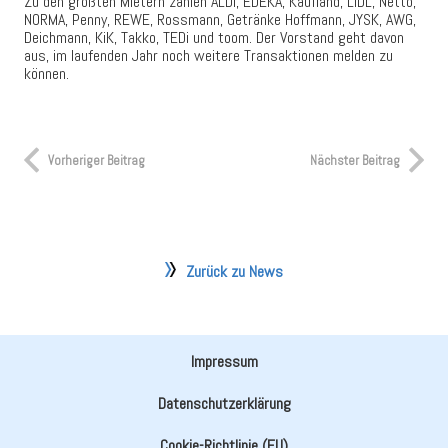
Zu den größten Mietern zählen ALDI, EDEKA, Kaufland, LIDL, Netto,
NORMA, Penny, REWE, Rossmann, Getränke Hoffmann, JYSK, AWG,
Deichmann, KiK, Takko, TEDi und toom. Der Vorstand geht davon
aus, im laufenden Jahr noch weitere Transaktionen melden zu
können.
Vorheriger Beitrag
Nächster Beitrag
Zurück zu News
Impressum
Datenschutzerklärung
Cookie-Richtlinie (EU)