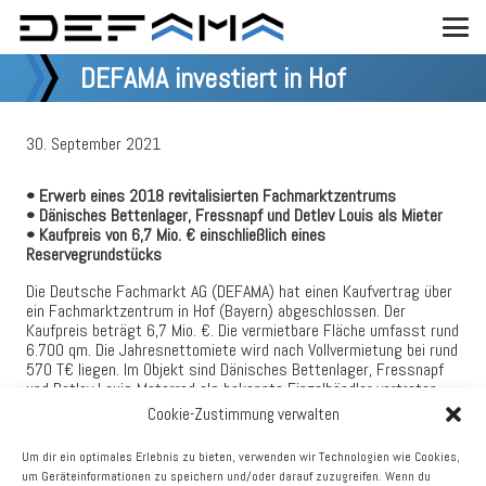
DEFAMA investiert in Hof
30. September 2021
• Erwerb eines 2018 revitalisierten Fachmarktzentrums
• Dänisches Bettenlager, Fressnapf und Detlev Louis als Mieter
• Kaufpreis von 6,7 Mio. € einschließlich eines
Reservegrundstücks
Die Deutsche Fachmarkt AG (DEFAMA) hat einen Kaufvertrag über
ein Fachmarktzentrum in Hof (Bayern) abgeschlossen. Der
Kaufpreis beträgt 6,7 Mio. €. Die vermietbare Fläche umfasst rund
6.700 qm. Die Jahresnettomiete wird nach Vollvermietung bei rund
570 T€ liegen. Im Objekt sind Dänisches Bettenlager, Fressnapf
und Detlev Louis Motorrad als bekannte Einzelhändler vertreten.
Weitere Mieter sind die Fitness-Kette jumpers, der
Cookie-Zustimmung verwalten
Spielhallenbetreiber Admiral und ein Sonnenstudio.
Um dir ein optimales Erlebnis zu bieten, verwenden wir Technologien wie Cookies,
Der Standort liegt in einem stark frequentierten
um Geräteinformationen zu speichern und/oder darauf zuzugreifen. Wenn du
Einzelhandelsgebiet mit Kaufland, LIDL, OBI, dm, KiK, denn’s