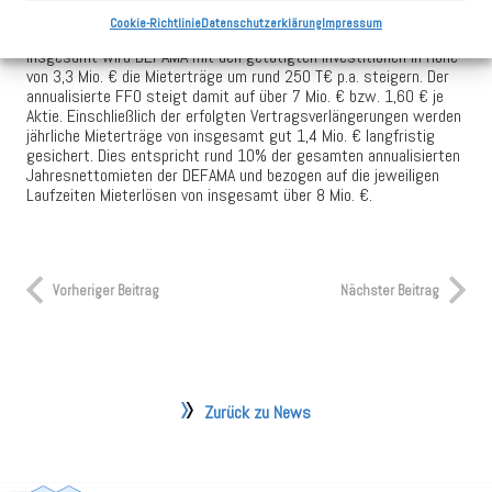
der gesamten annualisierten Jahresnettomieten der DEFAMA.
Cookie-Richtlinie
Datenschutzerklärung
Impressum
Insgesamt wird DEFAMA mit den getätigten Investitionen in Höhe
von 3,3 Mio. € die Mieterträge um rund 250 T€ p.a. steigern. Der
annualisierte FFO steigt damit auf über 7 Mio. € bzw. 1,60 € je
Aktie. Einschließlich der erfolgten Vertragsverlängerungen werden
jährliche Mieterträge von insgesamt gut 1,4 Mio. € langfristig
gesichert. Dies entspricht rund 10% der gesamten annualisierten
Jahresnettomieten der DEFAMA und bezogen auf die jeweiligen
Laufzeiten Mieterlösen von insgesamt über 8 Mio. €.
Vorheriger Beitrag
Nächster Beitrag
Zurück zu News