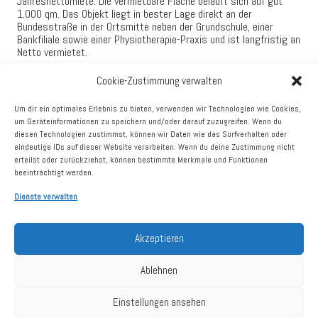
Jahresnettomiete. Die vermietbare Fläche beläuft sich auf gut
1.000 qm. Das Objekt liegt in bester Lage direkt an der
Bundesstraße in der Ortsmitte neben der Grundschule, einer
Bankfiliale sowie einer Physiotherapie-Praxis und ist langfristig an
Netto vermietet.
Darüber hinaus hat DEFAMA in einigen Bestandsobjekten neue
Cookie-Zustimmung verwalten
langfristige Mietverträge abgeschlossen. So konnte in Löwenberg
ein Vertrag mit ALDI für eine vergrößerte Fläche geschlossen
Um dir ein optimales Erlebnis zu bieten, verwenden wir Technologien wie Cookies,
werden. Der Bauantrag ist bereits gestellt, der entsprechende
um Geräteinformationen zu speichern und/oder darauf zuzugreifen. Wenn du
Umbau soll im kommenden Jahr stattfinden. Schon im
diesen Technologien zustimmst, können wir Daten wie das Surfverhalten oder
Spätsommer geschlossen wurde ein Vertrag mit Penny für eine
eindeutige IDs auf dieser Website verarbeiten. Wenn du deine Zustimmung nicht
vergrößerte Fläche in Hamm. Der Bauantrag wird hier in Kürze
erteilst oder zurückziehst, können bestimmte Merkmale und Funktionen
gestellt werden. Der Umbau soll 2022 stattfinden. Auch in
beeinträchtigt werden.
Lübbenau investiert DEFAMA, hier werden unter anderem die
Flächen von Amplifon und der Bäckerei vergrößert. Die Investition
Dienste verwalten
für alle drei Maßnahmen zusammen beträgt rund 2,2 Mio. €.
Des Weiteren gelang allein in den vergangenen Wochen in einer
Akzeptieren
ganzen Reihe von Objekten die Verlängerung der Ankermietverträge
um durchschnittlich 4 Jahre. Hierfür waren keine Investitionen
nötig. Teils erfolgte dies durch Optionsausübungen, teils durch
Ablehnen
Nachträge. So verlängerte LIDL in Waldeck und Traben-Trarbach,
ALDI in Staßfurt, Penny in Rendsburg und Netto in Apolda.
Einstellungen ansehen
Einschließlich der von einem weiteren Ankermieter angekündigten
Optionsausübung entsprechen die betreffenden Verträge rund 6%