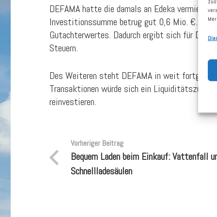
zus
DEFAMA hatte die damals an Edeka vermietete
ver
Mer
Investitionssumme betrug gut 0,6 Mio. €. Der V
Gutachterwertes. Dadurch ergibt sich für DEFAM
Die
Steuern.
Des Weiteren steht DEFAMA in weit fortgeschri
Transaktionen würde sich ein Liquiditätszuflus
reinvestieren.
Vorheriger Beitrag
Bequem Laden beim Einkauf: Vattenfall u
Schnellladesäulen