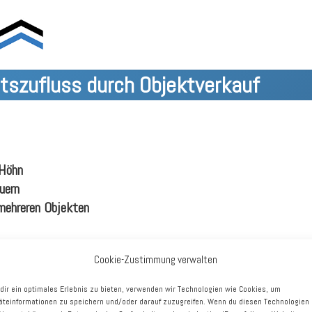
ätszufluss durch Objektverkauf
 Höhn
uern
mehreren Objekten
notariellen Vertrag zur Veräußerung eines leerstehenden Geb
Cookie-Zustimmung verwalten
ichnet. Käufer ist ein namhafter Lebensmittelhändler, der die
bereits vor. Der Verkauf wird zum 31.12.2023 ergebniswirksa
dir ein optimales Erlebnis zu bieten, verwenden wir Technologien wie Cookies, um
äteinformationen zu speichern und/oder darauf zuzugreifen. Wenn du diesen Technologien