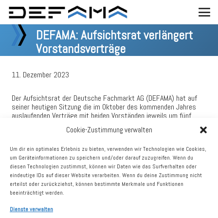
DEFAMA: Aufsichtsrat verlängert
Vorstandsverträge
11. Dezember 2023
Der Aufsichtsrat der Deutsche Fachmarkt AG (DEFAMA) hat auf
seiner heutigen Sitzung die im Oktober des kommenden Jahres
auslaufenden Verträge mit beiden Vorständen jeweils um fünf
Jahre bis zum 31. Oktober 2029 verlängert. Das Vorstandsteam
Cookie-Zustimmung verwalten
besteht damit auch in Zukunft unverändert aus Matthias Schrade
und Matthias Stich.
Um dir ein optimales Erlebnis zu bieten, verwenden wir Technologien wie Cookies,
Der Aufsichtsrat dankt dem Vorstand für die erfolgreiche Arbeit in
um Geräteinformationen zu speichern und/oder darauf zuzugreifen. Wenn du
einem schwierigen Umfeld. Die DEFAMA ist weiter mit Zukäufen
diesen Technologien zustimmst, können wir Daten wie das Surfverhalten oder
am Markt aktiv und auf dem besten Weg, die Ziele der
eindeutige IDs auf dieser Website verarbeiten. Wenn du deine Zustimmung nicht
Langfristplanung 2025 zu erreichen. Mit dem etablierten
erteilst oder zurückziehst, können bestimmte Merkmale und Funktionen
Vorstandsteam wird DEFAMA auch danach weiter wachsen
beeinträchtigt werden.
können.
Dienste verwalten