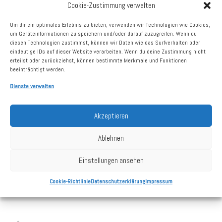
Cookie-Zustimmung verwalten
vermietbare Fläche
835 m²
Um dir ein optimales Erlebnis zu bieten, verwenden wir Technologien wie Cookies,
Vermietungsstand
100%
um Geräteinformationen zu speichern und/oder darauf zuzugreifen. Wenn du
diesen Technologien zustimmst, können wir Daten wie das Surfverhalten oder
eindeutige IDs auf dieser Website verarbeiten. Wenn du deine Zustimmung nicht
Größte Mieter
dm-drogerie
erteilst oder zurückziehst, können bestimmte Merkmale und Funktionen
beeinträchtigt werden.
Dienste verwalten
Kaufdatum
10.06.2025
Akzeptieren
Grundstück
1.764 m²
Stellplätze
5
Ablehnen
Baujahr
2016
Einstellungen ansehen
Cookie-Richtlinie
Datenschutzerklärung
Impressum
Stand: 31.12.2025