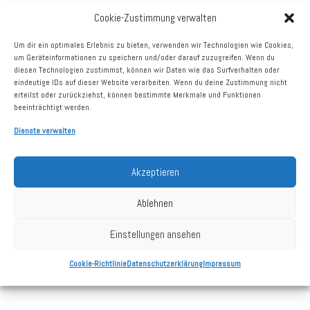
Adresse
Storchenweg 2
29342 Wienhausen
Cookie-Zustimmung verwalten
vermietbare Fläche
985 m²
Um dir ein optimales Erlebnis zu bieten, verwenden wir Technologien wie Cookies,
um Geräteinformationen zu speichern und/oder darauf zuzugreifen. Wenn du
Vermietungsstand
100%
diesen Technologien zustimmst, können wir Daten wie das Surfverhalten oder
eindeutige IDs auf dieser Website verarbeiten. Wenn du deine Zustimmung nicht
Größte Mieter
PENNY
erteilst oder zurückziehst, können bestimmte Merkmale und Funktionen
beeinträchtigt werden.
Dienste verwalten
Kaufdatum
23.05.2025
Akzeptieren
Grundstück
4.216 m²
Ablehnen
Stellplätze
ca. 50
Einstellungen ansehen
Baujahr
1996
Cookie-Richtlinie
Datenschutzerklärung
Impressum
Stand: 31.12.2025