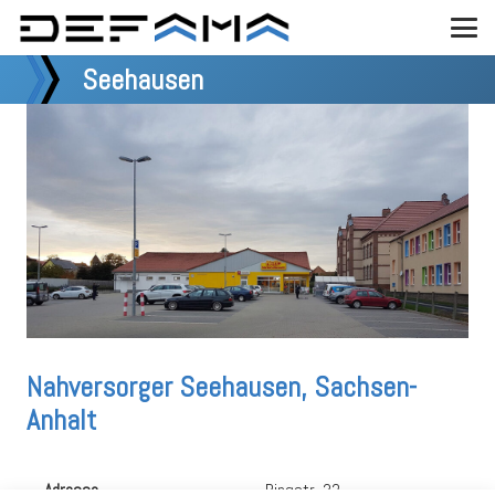
Seehausen
Nahversorger Seehausen, Sachsen-
Anhalt
Adresse
Ringstr. 32