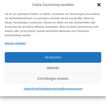
39164 Seehausen
Cookie-Zustimmung verwalten
vermietbare Fläche
1.046 m²
Um dir ein optimales Erlebnis zu bieten, verwenden wir Technologien wie Cookies,
um Geräteinformationen zu speichern und/oder darauf zuzugreifen. Wenn du
Vermietungsstand
100%
diesen Technologien zustimmst, können wir Daten wie das Surfverhalten oder
eindeutige IDs auf dieser Website verarbeiten. Wenn du deine Zustimmung nicht
Größter Mieter
Netto Marken-Discount
erteilst oder zurückziehst, können bestimmte Merkmale und Funktionen
beeinträchtigt werden.
Dienste verwalten
Kaufdatum
24.11.2020
Akzeptieren
Grundstück
5.521 m²
Ablehnen
Stellplätze
ca. 70
Baujahr
2011
Einstellungen ansehen
Cookie-Richtlinie
Datenschutzerklärung
Impressum
Stand: 31.12.2025