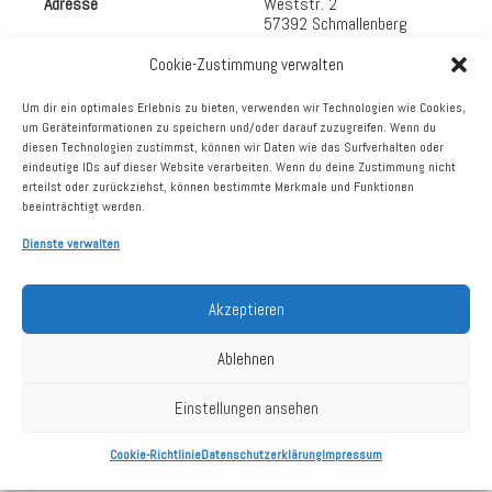
Adresse
Weststr. 2
57392 Schmallenberg
vermietbare Fläche
6.693 m²
Cookie-Zustimmung verwalten
Vermietungsstand
90%
Um dir ein optimales Erlebnis zu bieten, verwenden wir Technologien wie Cookies,
um Geräteinformationen zu speichern und/oder darauf zuzugreifen. Wenn du
Größte Mieter
LIDL
diesen Technologien zustimmst, können wir Daten wie das Surfverhalten oder
Apollo Optik
eindeutige IDs auf dieser Website verarbeiten. Wenn du deine Zustimmung nicht
Takko
erteilst oder zurückziehst, können bestimmte Merkmale und Funktionen
TEDi
beeinträchtigt werden.
Schuhgeschäft
Dienste verwalten
Kaufdatum
24.09.2018
Akzeptieren
Ablehnen
Grundstück
6.149 m²
Einstellungen ansehen
Stellplätze
ca. 130
Baujahr
1989
Cookie-Richtlinie
Datenschutzerklärung
Impressum