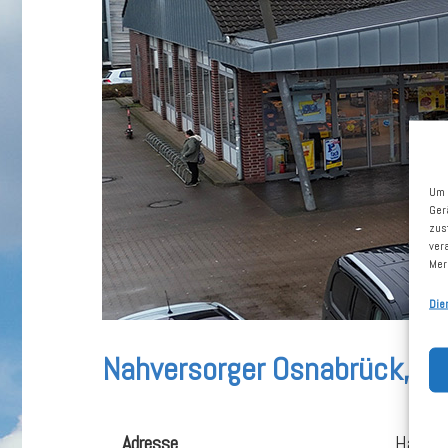
Um 
Ger
zus
ver
Mer
Die
Nahversorger Osnabrück, N
Adresse
Hannov