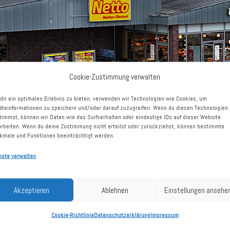
Cookie-Zustimmung verwalten
dir ein optimales Erlebnis zu bieten, verwenden wir Technologien wie Cookies, um
äteinformationen zu speichern und/oder darauf zuzugreifen. Wenn du diesen Technologien
timmst, können wir Daten wie das Surfverhalten oder eindeutige IDs auf dieser Website
arbeiten. Wenn du deine Zustimmung nicht erteilst oder zurückziehst, können bestimmte
kmale und Funktionen beeinträchtigt werden.
nste verwalten
iedersachsen
Akzeptieren
Ablehnen
Einstellungen ansehe
Cookie-Richtlinie
Datenschutzerklärung
Impressum
ersche Straße 48
Kaufdatum