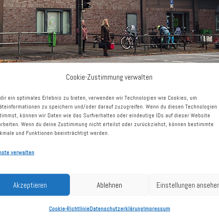
Cookie-Zustimmung verwalten
dir ein optimales Erlebnis zu bieten, verwenden wir Technologien wie Cookies, um
äteinformationen zu speichern und/oder darauf zuzugreifen. Wenn du diesen Technologien
timmst, können wir Daten wie das Surfverhalten oder eindeutige IDs auf dieser Website
arbeiten. Wenn du deine Zustimmung nicht erteilst oder zurückziehst, können bestimmte
kmale und Funktionen beeinträchtigt werden.
nste verwalten
Schleswig-Holstein
Akzeptieren
Ablehnen
Einstellungen ansehe
Cookie-Richtlinie
Datenschutzerklärung
Impressum