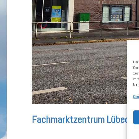
Um 
Ger
zus
ver
Mer
Die
Fachmarktzentrum Lübeck, 