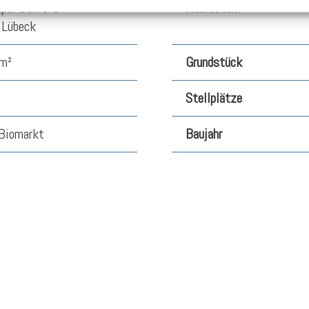
per Str. 3-5
Kaufdatum
Lübeck
m²
Grundstück
Stellplätze
 Biomarkt
Baujahr