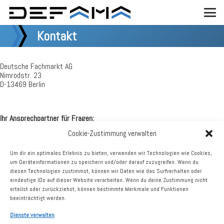
Kontakt
Deutsche Fachmarkt AG
Nimrodstr. 23
D-13469 Berlin
Ihr Ansprechpartner für Fragen:
Cookie-Zustimmung verwalten
Matthias Schrade
Fon +49 (0) 30 / 555 79 26 – 0
Um dir ein optimales Erlebnis zu bieten, verwenden wir Technologien wie Cookies,
Fax +49 (0) 30 / 555 79 26 – 2
um Geräteinformationen zu speichern und/oder darauf zuzugreifen. Wenn du
Mail schrade@defama.de
diesen Technologien zustimmst, können wir Daten wie das Surfverhalten oder
eindeutige IDs auf dieser Website verarbeiten. Wenn du deine Zustimmung nicht
erteilst oder zurückziehst, können bestimmte Merkmale und Funktionen
beeinträchtigt werden.
Dienste verwalten
Impressum