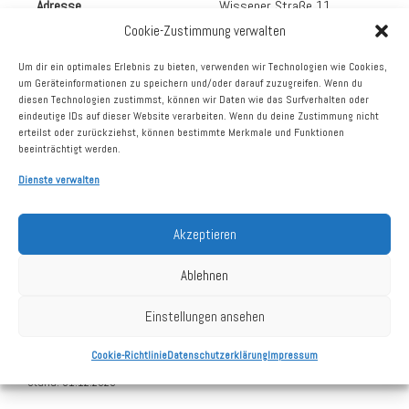
Adresse
Wissener Straße 11
57580 Gebhardshain
Cookie-Zustimmung verwalten
vermietbare Fläche
1.776 m²
Um dir ein optimales Erlebnis zu bieten, verwenden wir Technologien wie Cookies,
um Geräteinformationen zu speichern und/oder darauf zuzugreifen. Wenn du
Vermietungsstand
87%
diesen Technologien zustimmst, können wir Daten wie das Surfverhalten oder
eindeutige IDs auf dieser Website verarbeiten. Wenn du deine Zustimmung nicht
Größte Mieter
NORMA
erteilst oder zurückziehst, können bestimmte Merkmale und Funktionen
Getränke Hoffmann
beeinträchtigt werden.
Dienste verwalten
Kaufdatum
13.04.2017
Akzeptieren
Grundstück
12.506 m²
Ablehnen
Stellplätze
ca. 100
Einstellungen ansehen
Baujahr
1993
Cookie-Richtlinie
Datenschutzerklärung
Impressum
Stand: 31.12.2025