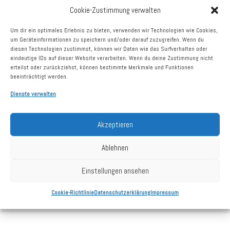
Cookie-Zustimmung verwalten
vermietbare Fläche
1.531 m²
Um dir ein optimales Erlebnis zu bieten, verwenden wir Technologien wie Cookies,
Vermietungsstand
100%
um Geräteinformationen zu speichern und/oder darauf zuzugreifen. Wenn du
diesen Technologien zustimmst, können wir Daten wie das Surfverhalten oder
Größte Mieter
dm-drogerie
eindeutige IDs auf dieser Website verarbeiten. Wenn du deine Zustimmung nicht
Dresdner Reifenzentrum
erteilst oder zurückziehst, können bestimmte Merkmale und Funktionen
beeinträchtigt werden.
Dienste verwalten
Kaufdatum
10.06.2025
Akzeptieren
Grundstück
2.804 m²
Ablehnen
Stellplätze
ca. 25
Baujahr
2020 / 2021
Einstellungen ansehen
Cookie-Richtlinie
Datenschutzerklärung
Impressum
Stand: 31.12.2025