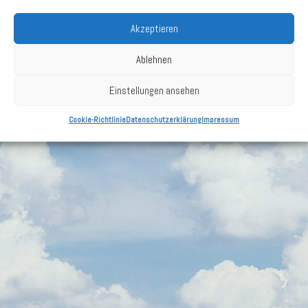
Akzeptieren
Impressum
Ablehnen
Datenschutzerklärung
Einstellungen ansehen
Cookie-Richtlinie (EU)
Cookie-Richtlinie
Datenschutzerklärung
Impressum