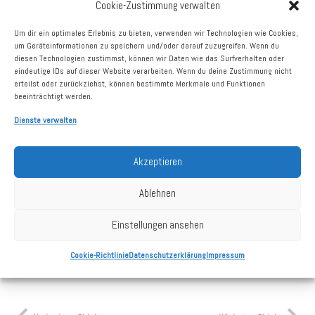
Cookie-Zustimmung verwalten
vermietbare Fläche
1.046 m²
Um dir ein optimales Erlebnis zu bieten, verwenden wir Technologien wie Cookies,
Vermietungsstand
100%
um Geräteinformationen zu speichern und/oder darauf zuzugreifen. Wenn du
diesen Technologien zustimmst, können wir Daten wie das Surfverhalten oder
Größter Mieter
Netto Marken-Discount
eindeutige IDs auf dieser Website verarbeiten. Wenn du deine Zustimmung nicht
erteilst oder zurückziehst, können bestimmte Merkmale und Funktionen
beeinträchtigt werden.
Dienste verwalten
Kaufdatum
29.06.2022
Akzeptieren
Grundstück
5.728 m²
Stellplätze
ca. 80
Ablehnen
Baujahr
2010
Einstellungen ansehen
Cookie-Richtlinie
Datenschutzerklärung
Impressum
Stand: 31.12.2025