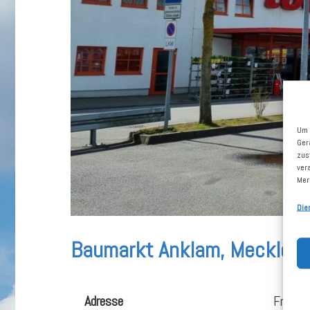
Um 
Ger
zus
ver
Mer
Die
Baumarkt Anklam, Mecklen
Adresse
Friedlä