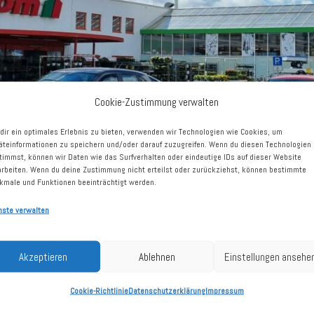
Cookie-Zustimmung verwalten
dir ein optimales Erlebnis zu bieten, verwenden wir Technologien wie Cookies, um
äteinformationen zu speichern und/oder darauf zuzugreifen. Wenn du diesen Technologien
timmst, können wir Daten wie das Surfverhalten oder eindeutige IDs auf dieser Website
arbeiten. Wenn du deine Zustimmung nicht erteilst oder zurückziehst, können bestimmte
kmale und Funktionen beeinträchtigt werden.
nste verwalten
burg-Vorpommern
Akzeptieren
Ablehnen
Einstellungen ansehe
Cookie-Richtlinie
Datenschutzerklärung
Impressum
nder Landstr. 17
Kaufdatum