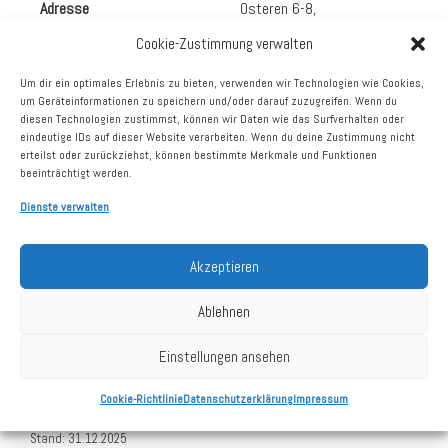
Adresse
Osteren 6-8,
73453 Abtsgmünd
Cookie-Zustimmung verwalten
vermietbare Fläche
1.106 m²
Um dir ein optimales Erlebnis zu bieten, verwenden wir Technologien wie Cookies,
Vermietungsstand
100%
um Geräteinformationen zu speichern und/oder darauf zuzugreifen. Wenn du
diesen Technologien zustimmst, können wir Daten wie das Surfverhalten oder
Größte Mieter
Deichmann
eindeutige IDs auf dieser Website verarbeiten. Wenn du deine Zustimmung nicht
Takko
erteilst oder zurückziehst, können bestimmte Merkmale und Funktionen
Friseur Klier
beeinträchtigt werden.
Dienste verwalten
Kaufdatum
11.12.2024
Akzeptieren
Grundstück
3.287 m²
Ablehnen
Stellplätze
30
Einstellungen ansehen
Baujahr
2009
Cookie-Richtlinie
Datenschutzerklärung
Impressum
Stand: 31.12.2025