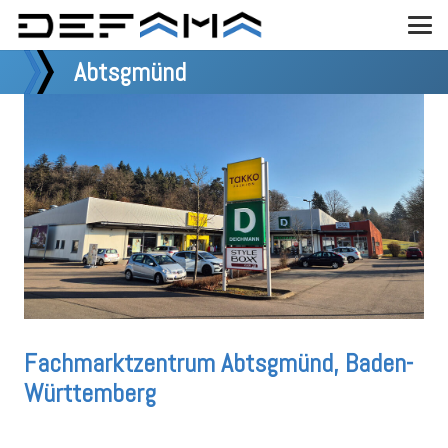
Abtsgmünd
Fachmarktzentrum Abtsgmünd, Baden-
Württemberg